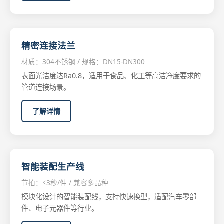
精密零部件
精密连接法兰
材质：304不锈钢 / 规格：DN15-DN300
表面光洁度达Ra0.8，适用于食品、化工等高洁净度要求的
管道连接场景。
了解详情
自动化设备
智能装配生产线
节拍：≤3秒/件 / 兼容多品种
模块化设计的智能装配线，支持快速换型，适配汽车零部
件、电子元器件等行业。