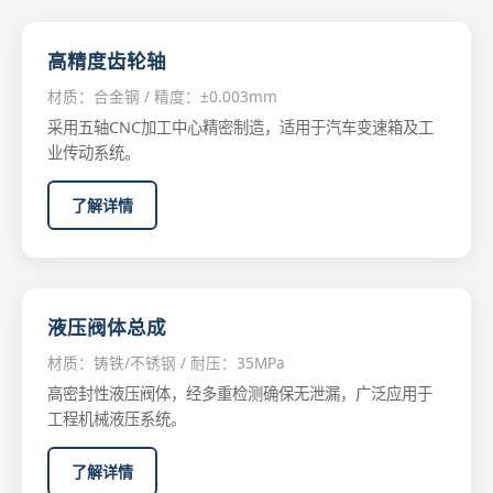
精密零部件
高精度齿轮轴
材质：合金钢 / 精度：±0.003mm
采用五轴CNC加工中心精密制造，适用于汽车变速箱及工
业传动系统。
了解详情
精密零部件
液压阀体总成
材质：铸铁/不锈钢 / 耐压：35MPa
高密封性液压阀体，经多重检测确保无泄漏，广泛应用于
工程机械液压系统。
了解详情