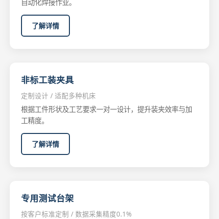
自动化焊接作业。
了解详情
非标定制
非标工装夹具
定制设计 / 适配多种机床
根据工件形状及工艺要求一对一设计，提升装夹效率与加
工精度。
了解详情
非标定制
专用测试台架
按客户标准定制 / 数据采集精度0.1%