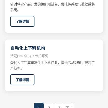
针对特定产品开发的性能测试台，集成传感器与数据采集
系统。
了解详情
非标定制
自动化上下料机构
适配CNC/冲床 / 节拍可调
替代人工完成重复性上下料作业，降低劳动强度，提高生
产效率。
了解详情